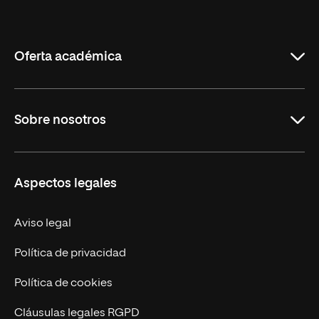
Internacional
de
La
Rioja
Oferta académica
Maestrías
Sobre nosotros
Formación Continua
Carreras
UNIR en Ecuador
Aspectos legales
Trabaja en UNIR
Actualidad
Aviso legal
Contáctanos
Política de privacidad
Política de cookies
Cláusulas legales RGPD