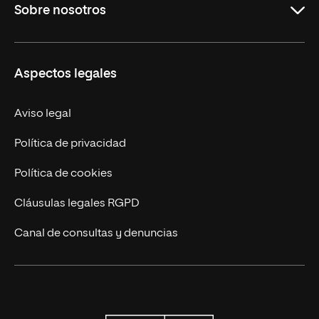
Sobre nosotros
Formación Continua
Carreras
UNIR en Ecuador
Aspectos legales
Trabaja en UNIR
Actualidad
Aviso legal
Contáctanos
Política de privacidad
Política de cookies
Cláusulas legales RGPD
Canal de consultas y denuncias