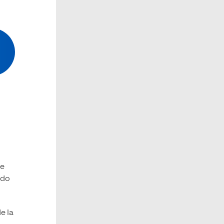
te
ndo
e la