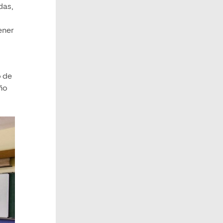
das,
ener
o de
eño