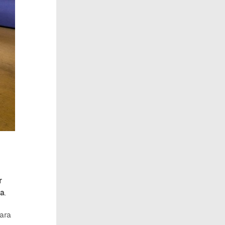
r
za
.
ara