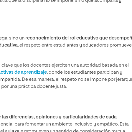
stra que la disciplina no se impone, sino que acompaña y
iega, sino un
reconocimiento del rol educativo que desempe
ducativa
, el respeto entre estudiantes y educadores promueve
 clave que los docentes ejerciten una autoridad basada en el
ctivas de aprendizaje
, donde los estudiantes participan y
ompartida. De esa manera, el respeto no se impone por jerarquí
 por una práctica docente justa.
 las diferencias, opiniones y particularidades de cada
 esencial para fomentar un ambiente inclusivo y empático. Esta
el aul
a
que promueven un sentido de consideración mutua.