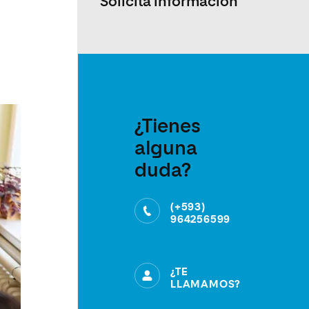
Solicita información
¿Tienes
alguna
duda?
(+593)
964256599
¿TE
LLAMAMOS?