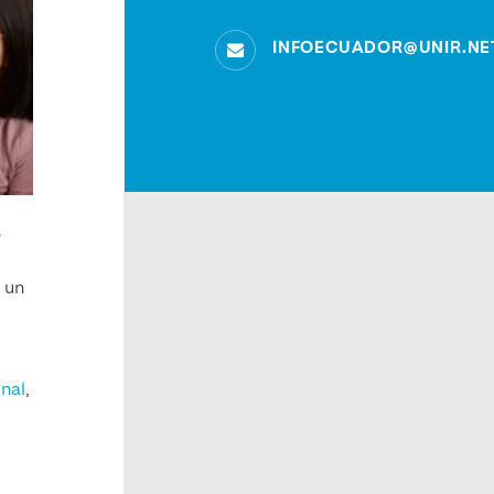
INFOECUADOR@UNIR.NE
e
o un
nal
,