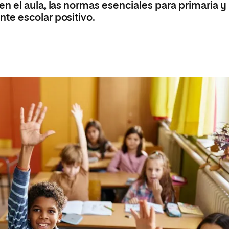
n el aula, las normas esenciales para primaria y
 Universitaria en Energías Renovables
te escolar positivo.
Universitaria en Ingeniería del Software y
 Informáticos
 Universitaria en Ciberseguridad