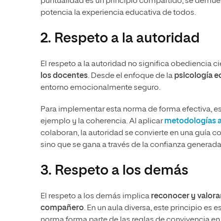
puntualidad es un principio compartido, se demue
potencia la experiencia educativa de todos.
2. Respeto a la autoridad
El respeto a la autoridad no significa obediencia c
los docentes
. Desde el enfoque de la
psicología e
entorno emocionalmente seguro.
Para implementar esta norma de forma efectiva, es
ejemplo y la coherencia. Al aplicar
metodologías a
colaboran, la autoridad se convierte en una guía c
sino que se gana a través de la confianza generada
3. Respeto a los demás
El respeto a los demás implica
reconocer y valorar
compañero
. En un aula diversa, este principio es
norma forma parte de las reglas de convivencia en 