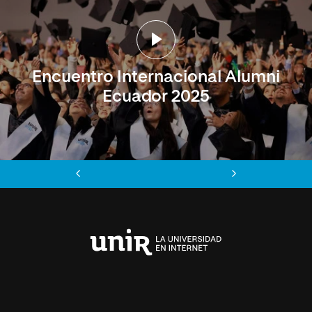
Encuentro Internacional Alumni
Ecuador 2025
Anterior
Siguiente
Universidad
Internacional
de
La
Rioja