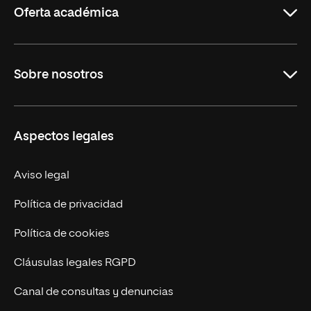
Oferta académica
Maestrías
Sobre nosotros
Formación Continua
Carreras
UNIR en Ecuador
Aspectos legales
Trabaja en UNIR
Actualidad
Aviso legal
Contáctanos
Política de privacidad
Política de cookies
Cláusulas legales RGPD
Canal de consultas y denuncias