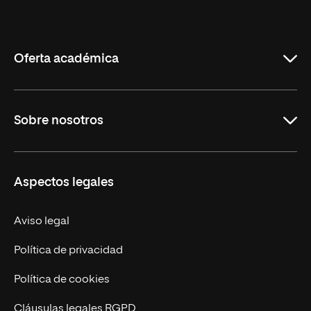
Internacional
de
La
Rioja
Oferta académica
Maestrías
Sobre nosotros
Formación Continua
Carreras
UNIR en Ecuador
Aspectos legales
Trabaja en UNIR
Actualidad
Aviso legal
Contáctanos
Política de privacidad
Política de cookies
Cláusulas legales RGPD