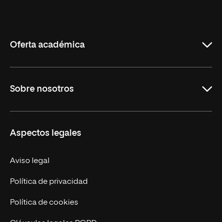
Universidad
Internacional
de
La
Rioja
Oferta académica
Maestrías
Sobre nosotros
Formación Continua
Carreras
UNIR en Ecuador
Aspectos legales
Trabaja en UNIR
Actualidad
Aviso legal
Contáctanos
Política de privacidad
Política de cookies