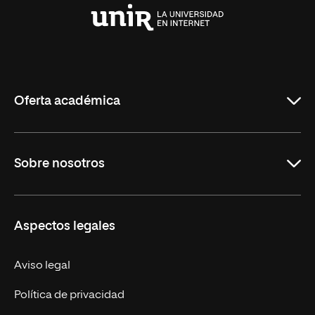
Universidad
Internacional
de
La
Rioja
Oferta académica
Maestrías
Sobre nosotros
Formación Continua
Carreras
UNIR en Ecuador
Aspectos legales
Trabaja en UNIR
Actualidad
Aviso legal
Contáctanos
Política de privacidad