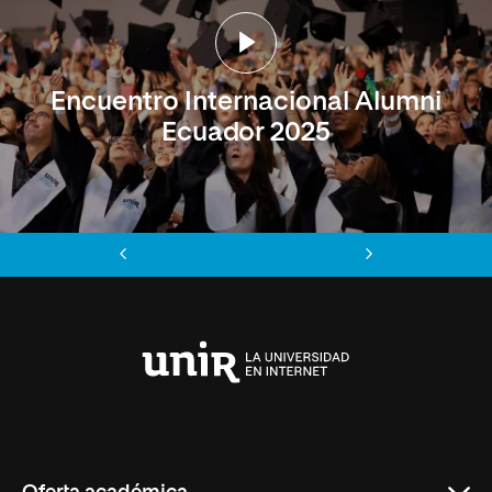
Encuentro Internacional Alumni
Ecuador 2025
Anterior
Siguiente
Universidad
Internacional
de
La
Rioja