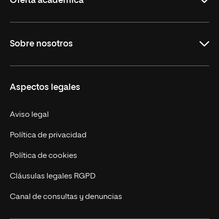
Oferta académica
Maestrías
Sobre nosotros
Formación Continua
Carreras
UNIR en Ecuador
Aspectos legales
Trabaja en UNIR
Actualidad
Aviso legal
Contáctanos
Política de privacidad
Política de cookies
Cláusulas legales RGPD
Canal de consultas y denuncias