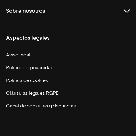
Maestrías
Sobre nosotros
Formación Continua
Carreras
UNIR en Ecuador
Aspectos legales
Trabaja en UNIR
Actualidad
Aviso legal
Contáctanos
Política de privacidad
Política de cookies
Cláusulas legales RGPD
Canal de consultas y denuncias