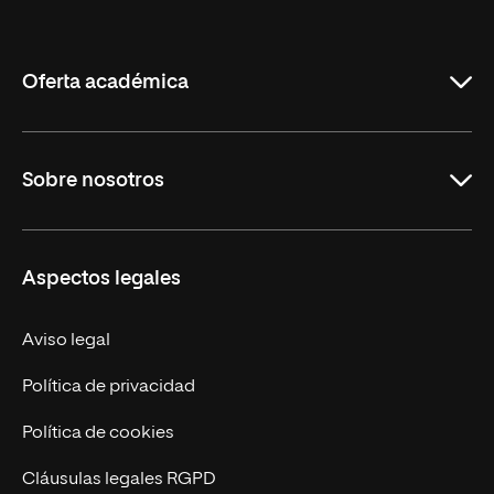
Internacional
de
La
Rioja
Oferta académica
Maestrías
Sobre nosotros
Formación Continua
Carreras
UNIR en Ecuador
Aspectos legales
Trabaja en UNIR
Actualidad
Aviso legal
Contáctanos
Política de privacidad
Política de cookies
Cláusulas legales RGPD