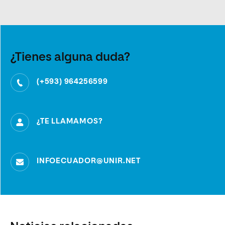
¿Tienes alguna duda?
(+593) 964256599
¿TE LLAMAMOS?
INFOECUADOR@UNIR.NET