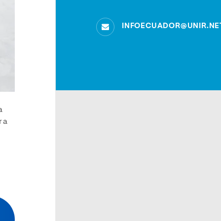
INFOECUADOR@UNIR.NE
a
r a