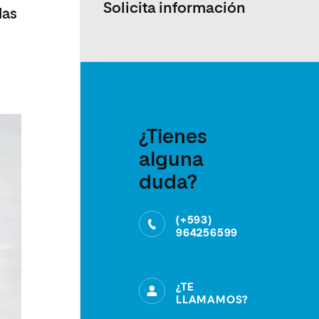
Solicita información
las
¿Tienes
alguna
duda?
(+593)
964256599
¿TE
LLAMAMOS?