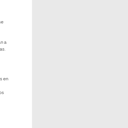
se
an a
as.
s en
os