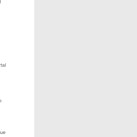
l
tal
o.
que