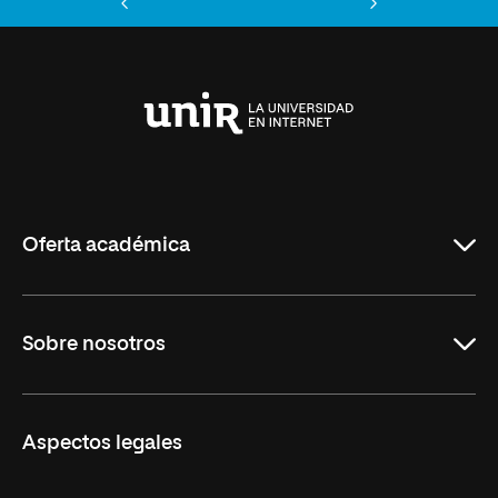
Anterior
Siguiente
Universidad
Internacional
de
La
Rioja
Oferta académica
Maestrías
Sobre nosotros
Formación Continua
Carreras
UNIR en Ecuador
Aspectos legales
Trabaja en UNIR