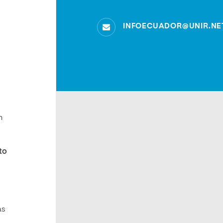
INFOECUADOR@UNIR.NE
n
to
as