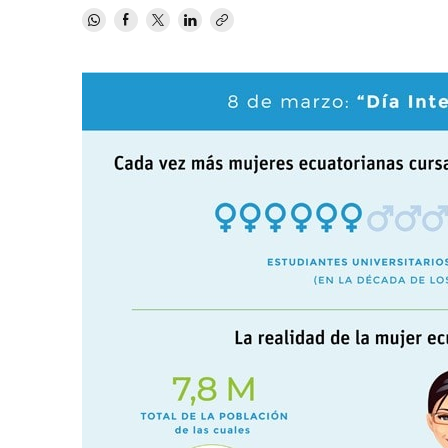
MBA
Educación
Maestría
Educación
Ciencias de la Salud
Maestría 
Sistemas
Ciencias de la Salud
Ciencias Sociales y del Trabajo
Maestría
Ciencias Sociales y del Trabajo
Marketing y Comunicación
Marketing y Comunicación
Diseño
Diseño
Artes
Artes
Música
Música