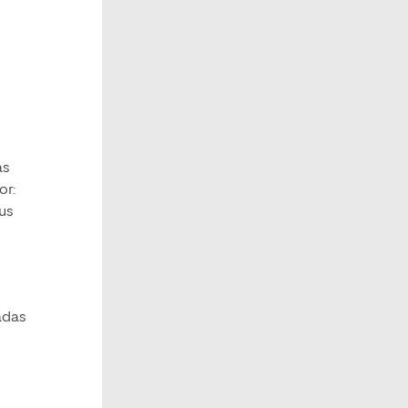
ás
or:
us
adas