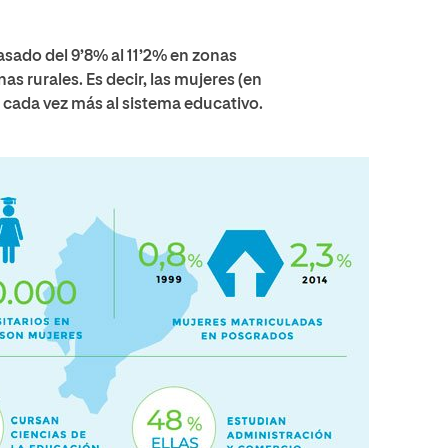
asado del 9’8% al 11’2% en zonas
as rurales. Es decir, las mujeres (en
n cada vez más al sistema educativo.