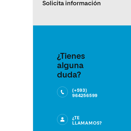
Solicita información
¿Tienes
alguna
duda?
(+593)
964256599
¿TE
LLAMAMOS?