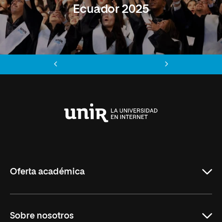
Ecuador 2025
Anterior
Siguiente
Universidad
Internacional
de
La
Rioja
Oferta académica
Maestrías
Sobre nosotros
Formación Continua