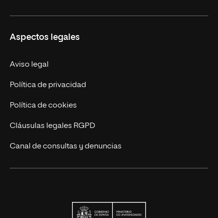
Carreras
UNIR en Ecuador
Aspectos legales
Trabaja en UNIR
Actualidad
Aviso legal
Contáctanos
Política de privacidad
Política de cookies
Cláusulas legales RGPD
Canal de consultas y denuncias