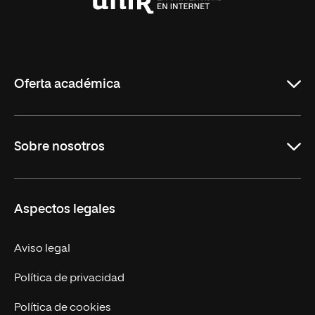
Universidad
Internacional
de
La
Rioja
Oferta académica
Maestrías
Sobre nosotros
Formación Continua
Carreras
UNIR en Ecuador
Aspectos legales
Trabaja en UNIR
Actualidad
Aviso legal
Contáctanos
Política de privacidad
Política de cookies