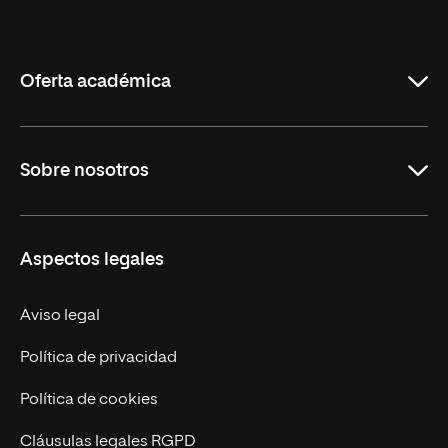
Internacional
de
La
Rioja
Oferta académica
Maestrías
Sobre nosotros
Formación Continua
Carreras
UNIR en Ecuador
Aspectos legales
Trabaja en UNIR
Actualidad
Aviso legal
Contáctanos
Política de privacidad
Política de cookies
Cláusulas legales RGPD