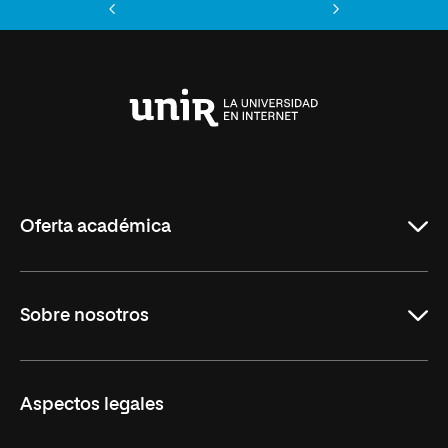
Anterior
Siguiente
Universidad
Internacional
de
La
Rioja
Oferta académica
Maestrías
Sobre nosotros
Formación Continua
Carreras
UNIR en Ecuador
Aspectos legales
Trabaja en UNIR