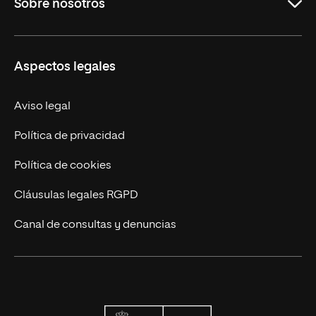
Sobre nosotros
Formación Continua
Carreras
UNIR en Ecuador
Aspectos legales
Trabaja en UNIR
Actualidad
Aviso legal
Contáctanos
Política de privacidad
Política de cookies
Cláusulas legales RGPD
Canal de consultas y denuncias