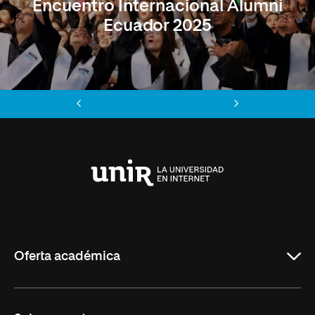
Encuentro Internacional Alumni
Ecuador 2025
Anterior
Siguiente
Universidad
Internacional
de
La
Rioja
Oferta académica
Maestrías