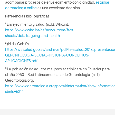
acompañar procesos de envejecimiento con dignidad,
estudiar
gerontología online
es una excelente decisión.
Referencias bibliográficas:
¹ Envejecimiento y salud. (n.d.). Who.int.
https://www.who.int/es/news-room/fact-
sheets/detail/ageing-and-health
² (N.d.). Gob.Sv.
https://w5.salud.gob.sv/archivos/pdf/telesalud_2017_presentaci
GERONTOLOGIA-SOCIAL-HISTORIA-CONCEPTOS-
APLICACIONES.pdf
³ La población de adultos mayores se triplicará en Ecuador para
el año 2050 – Red Latinoamericana de Gerontología. (n.d.).
Gerontologia.org.
https://www.gerontologia.org/portal/information/showInformatio
idinfo=5314