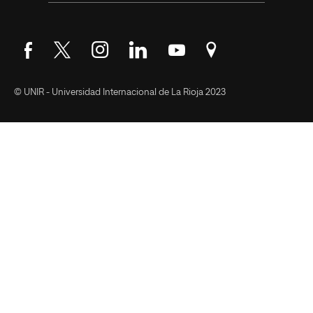
Síguenos en Facebook
Síguenos en Twitter
Síguenos en Instagram
Síguenos en LinkedIn
Síguenos en YouTube
Encuéntranos en Go
© UNIR - Universidad Internacional de La Rioja 2023