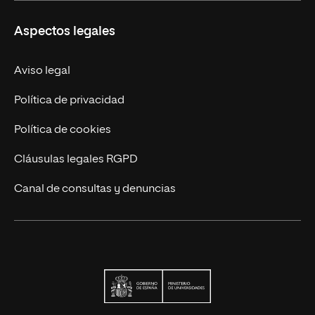
Carreras
UNIR en Ecuador
Aspectos legales
Trabaja en UNIR
Actualidad
Aviso legal
Contáctanos
Política de privacidad
Política de cookies
Cláusulas legales RGPD
Canal de consultas y denuncias