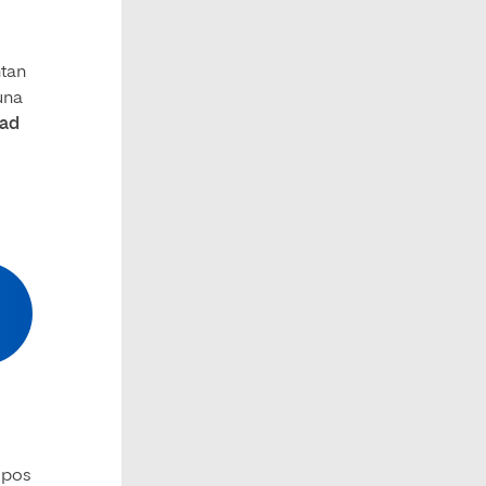
ntan
 una
dad
ipos