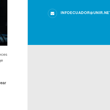
INFOECUADOR@UNIR.NE
eces
ge
rear