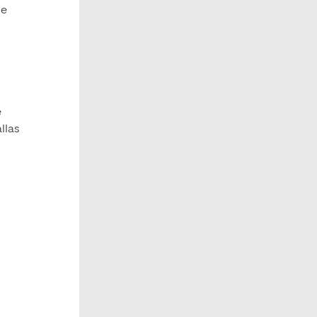
ue
e
llas