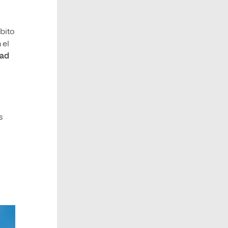
mbito
 el
dad
s