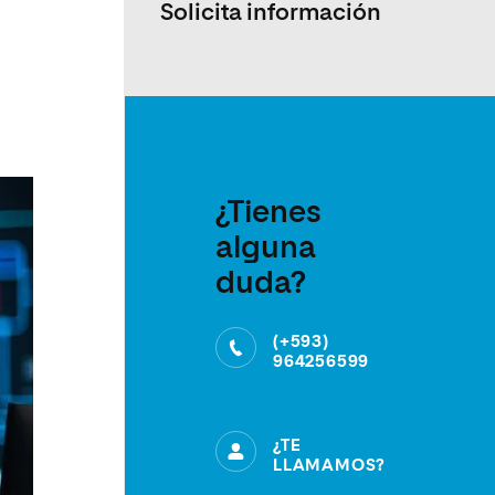
Solicita información
¿Tienes
alguna
duda?
(+593)
964256599
¿TE
LLAMAMOS?