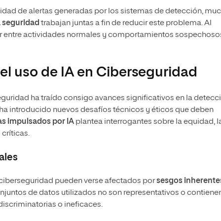
ntidad de alertas generadas por los sistemas de detección, mu
la seguridad
trabajan juntas a fin de reducir este problema. Al
ar entre actividades normales y comportamientos sospechoso
del uso de IA en Ciberseguridad
rseguridad ha traído consigo avances significativos en la detecc
a introducido nuevos desafíos técnicos y éticos que deben
as impulsados por IA
plantea interrogantes sobre la equidad, l
 críticas.
ales
la ciberseguridad pueden verse afectados por
sesgos inherente
conjuntos de datos utilizados no son representativos o contiene
iscriminatorias o ineficaces.