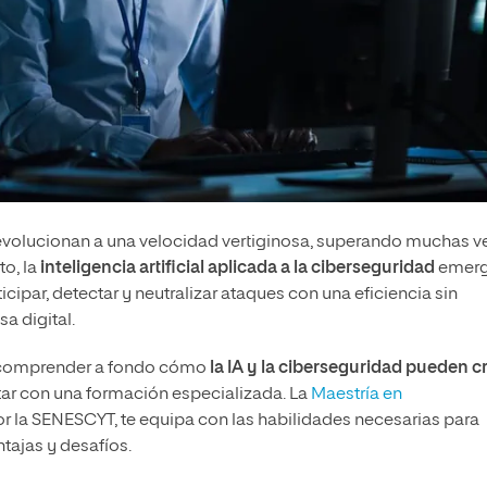
evolucionan a una velocidad vertiginosa, superando muchas v
o, la
inteligencia artificial aplicada a la ciberseguridad
emer
ipar, detectar y neutralizar ataques con una eficiencia sin
a digital.
 y comprender a fondo cómo
la IA y la ciberseguridad pueden c
ntar con una formación especializada. La
Maestría en
or la SENESCYT, te equipa con las habilidades necesarias para
ntajas y desafíos.