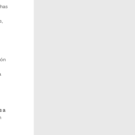
chas
s,
ión
a
s a
n