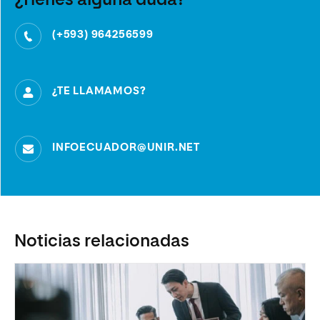
¿Tienes alguna duda?
(+593) 964256599
¿TE LLAMAMOS?
INFOECUADOR@UNIR.NET
Noticias relacionadas