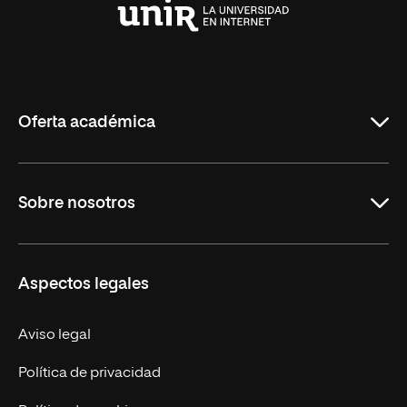
Universidad
Internacional
de
La
Rioja
Oferta académica
Maestrías
Sobre nosotros
Formación Continua
Carreras
UNIR en Ecuador
Aspectos legales
Trabaja en UNIR
Actualidad
Aviso legal
Contáctanos
Política de privacidad