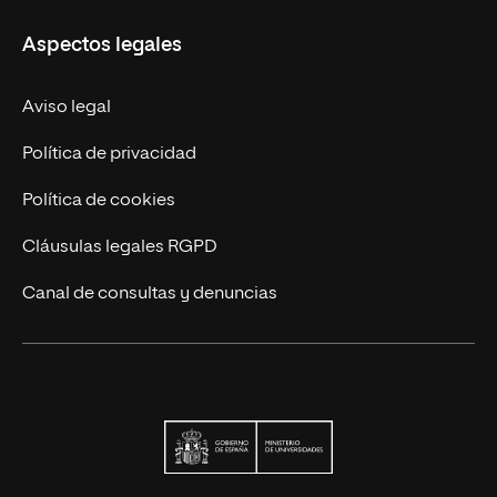
Carreras
UNIR en Ecuador
Aspectos legales
Trabaja en UNIR
Actualidad
Aviso legal
Contáctanos
Política de privacidad
Política de cookies
Cláusulas legales RGPD
Canal de consultas y denuncias