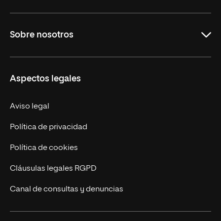
Maestrías
Sobre nosotros
Formación Continua
Carreras
UNIR en Ecuador
Aspectos legales
Trabaja en UNIR
Actualidad
Aviso legal
Contáctanos
Política de privacidad
Política de cookies
Cláusulas legales RGPD
Canal de consultas y denuncias