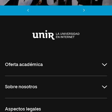
Anterior
Siguiente
Universidad
Internacional
de
La
Rioja
Oferta académica
Maestrías
Sobre nosotros
Formación Continua
Carreras
UNIR en Ecuador
Aspectos legales
Trabaja en UNIR