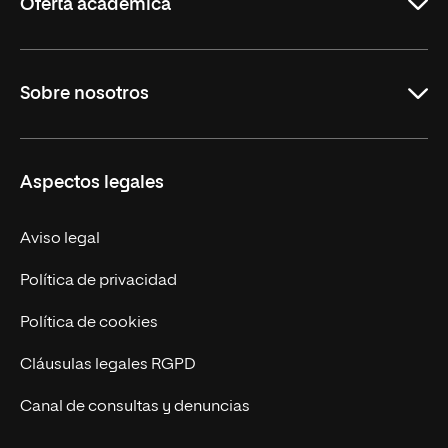
Oferta académica
Maestrías
Sobre nosotros
Formación Continua
Carreras
UNIR en Ecuador
Aspectos legales
Trabaja en UNIR
Actualidad
Aviso legal
Contáctanos
Política de privacidad
Política de cookies
Cláusulas legales RGPD
Canal de consultas y denuncias