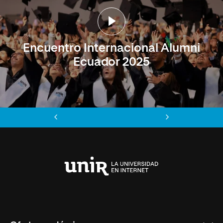
Encuentro Internacional Alumni
Ecuador 2025
Anterior
Siguiente
Universidad
Internacional
de
La
Rioja