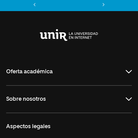
Anterior
Siguiente
Universidad
Internacional
de
La
Rioja
Oferta académica
Maestrías
Sobre nosotros
Formación Continua
Carreras
UNIR en Ecuador
Aspectos legales
Trabaja en UNIR