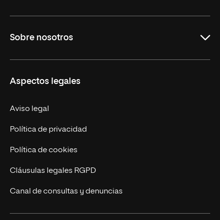
Maestrías
Sobre nosotros
Formación Continua
Carreras
UNIR en Ecuador
Aspectos legales
Trabaja en UNIR
Actualidad
Aviso legal
Contáctanos
Política de privacidad
Política de cookies
Cláusulas legales RGPD
Canal de consultas y denuncias