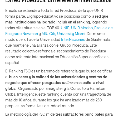
La red Proeduca: un referente internacional
El éxito se extiende a toda la red Proeduca, de la que UNIR
forma parte. El grupo educativo se posiciona como la
red que
más instituciones ha logrado incluir en el ranking
, logrando
todas ellas situarse en el TOP 40:
UNIR
,
UNIR México
,
Escuela de
Posgrado Newman
y
MIU City University Miami
. Del mismo
modo que lo hace la Universidad
InterNaciones
de Guatemala,
que mantiene una alianza con el Grupo Proeduca. Este
resultado colectivo refrenda el reconocimiento de Proeduca
como referente internacional en Educación Superior
online
en
español.
El Ranking FSO es un baremo de referencia que busca certificar
el
buen hacer y la calidad de las universidades y centros de
negocio que ofrecen posgrados
online
en español a nivel
global
. Organizado por Emagister y la Consultora Hamilton
Global Intelligence, este ranking cuenta con una trayectoria de
más de 10 años, durante los que ha analizado más de 250
propuestas formativas de todo el mundo.
La metodología del FSO mide
tres subfactores principales para