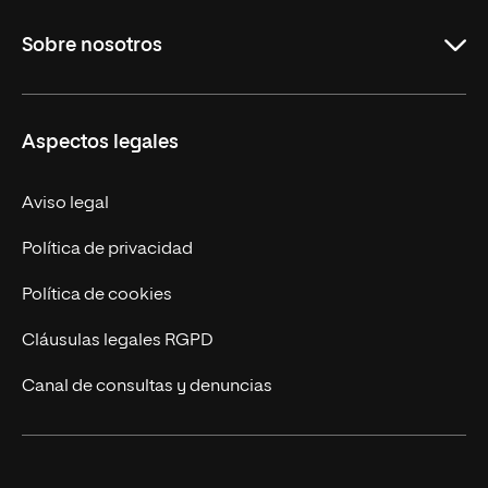
Maestrías
Sobre nosotros
Formación Continua
Carreras
UNIR en Ecuador
Aspectos legales
Trabaja en UNIR
Actualidad
Aviso legal
Contáctanos
Política de privacidad
Política de cookies
Cláusulas legales RGPD
Canal de consultas y denuncias