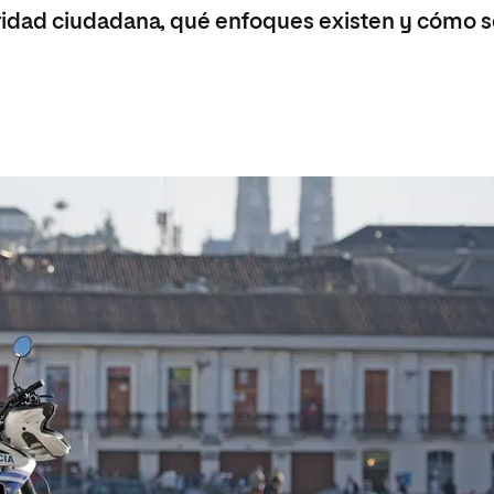
 Universitaria en Energías Renovables
idad ciudadana, qué enfoques existen y cómo 
Universitaria en Ingeniería del Software y
 Informáticos
 Universitaria en Ciberseguridad