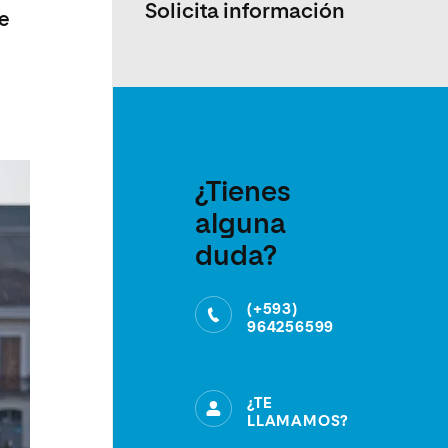
Solicita información
se
¿Tienes
alguna
duda?
(+593)
964256599
¿TE
LLAMAMOS?