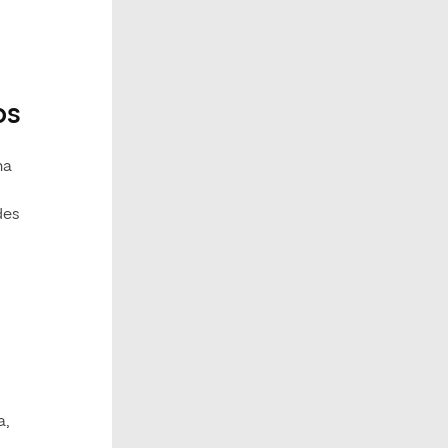
os
na
des
a,