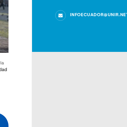
INFOECUADOR@UNIR.NE
la
dad