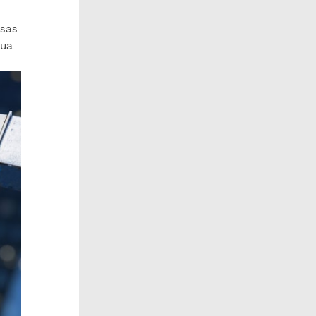
esas
ua.