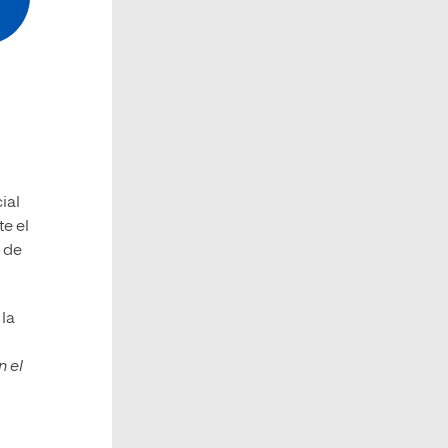
ial
te el
o de
 la
n el