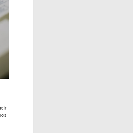
cir
asos