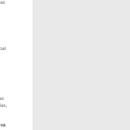
ras
pal.
as
ías,
va