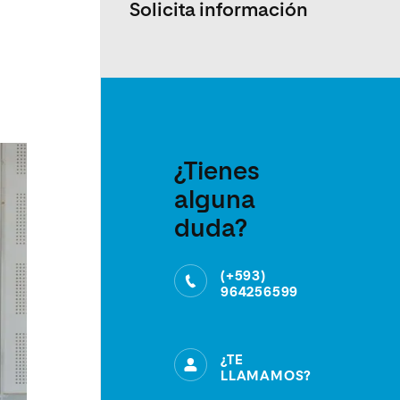
Solicita información
¿Tienes
alguna
duda?
(+593)
964256599
¿TE
LLAMAMOS?