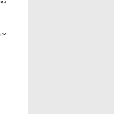
ne
o
a de