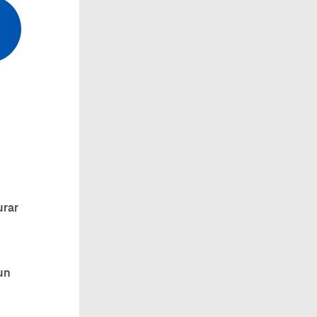
urar
 un