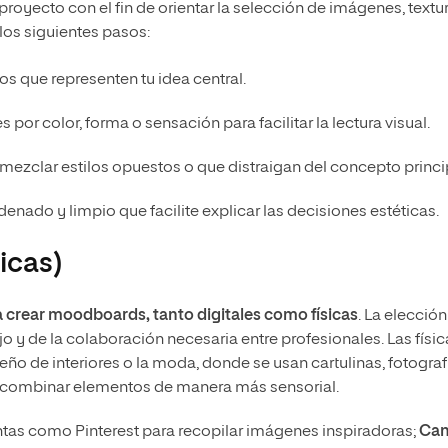
 proyecto con el fin de orientar la selección de imágenes, textu
los siguientes pasos:
os que representen tu idea central.
or color, forma o sensación para facilitar la lectura visual.
 mezclar estilos opuestos o que distraigan del concepto princi
enado y limpio que facilite explicar las decisiones estéticas.
icas)
a crear moodboards, tanto digitales como físicas
. La elección
jo y de la colaboración necesaria entre profesionales. Las físic
ño de interiores o la moda, donde se usan cartulinas, fotograf
ra combinar elementos de manera más sensorial.
entas como Pinterest para recopilar imágenes inspiradoras;
Can