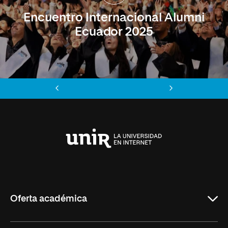
Encuentro Internacional Alumni
Ecuador 2025
Anterior
Siguiente
Universidad
Internacional
de
La
Rioja
Oferta académica
Maestrías