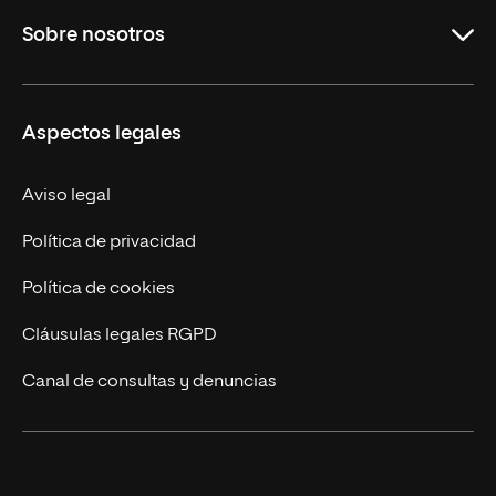
Sobre nosotros
Formación Continua
Carreras
UNIR en Ecuador
Aspectos legales
Trabaja en UNIR
Actualidad
Aviso legal
Contáctanos
Política de privacidad
Política de cookies
Cláusulas legales RGPD
Canal de consultas y denuncias