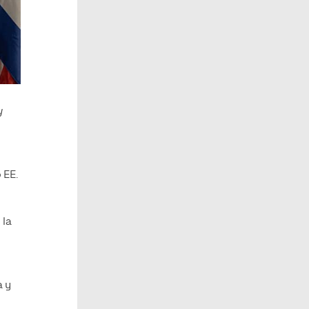
y
 EE.
 la
a y