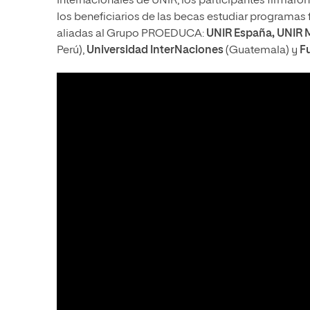
Internacionales de UNIR; los participantes firma
los beneficiarios de las becas estudiar programas
aliadas al Grupo PROEDUCA:
UNIR España, UNIR
Perú),
Universidad InterNaciones
(Guatemala) y
Fu