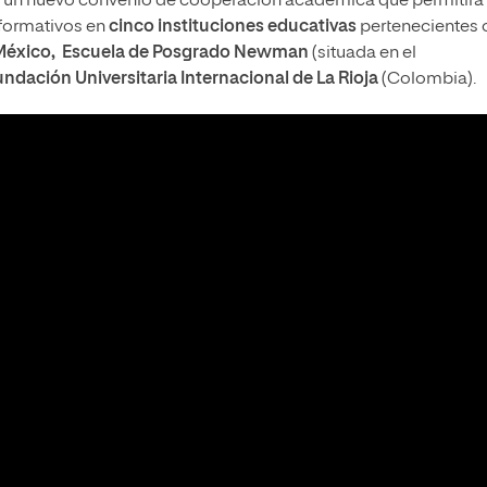
ron un nuevo convenio de cooperación académica que permitirá
 formativos en
cinco instituciones educativas
pertenecientes 
 México, Escuela de Posgrado Newman
(situada en el
ndación Universitaria Internacional de La Rioja
(Colombia).