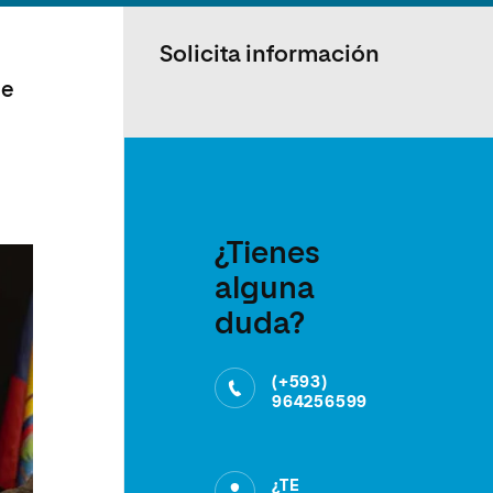
Solicita información
n
de
¿Tienes
alguna
duda?
(+593)
964256599
¿TE