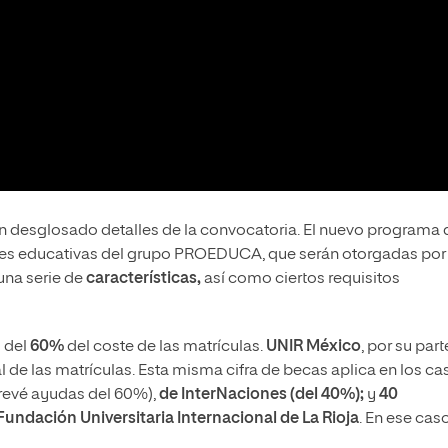
an desglosado detalles de la convocatoria. El nuevo programa 
ones educativas del grupo PROEDUCA, que serán otorgadas por
una serie de
características,
así como ciertos requisitos
 del
60%
del coste de las matrículas.
UNIR México
, por su part
al de las matrículas. Esta misma cifra de becas aplica en los ca
revé ayudas del 60%),
de InterNaciones (del 40%);
y
40
Fundación Universitaria Internacional de La Rioja
. En ese cas