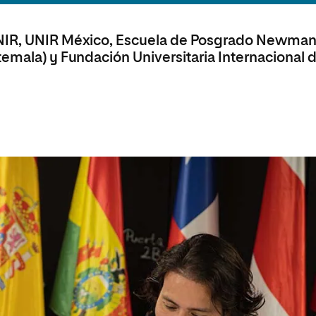
 Universitaria en Energías Renovables
Universitaria en Ingeniería del Software y
UNIR, UNIR México, Escuela de Posgrado Newma
 Informáticos
temala) y Fundación Universitaria Internacional 
 Universitaria en Ciberseguridad