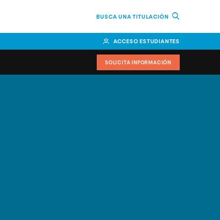
BUSCA UNA TITULACIÓN
ACCESO ESTUDIANTES
SOLICITA INFORMACIÓN
cimiento
iversitarias y ayudas
IR