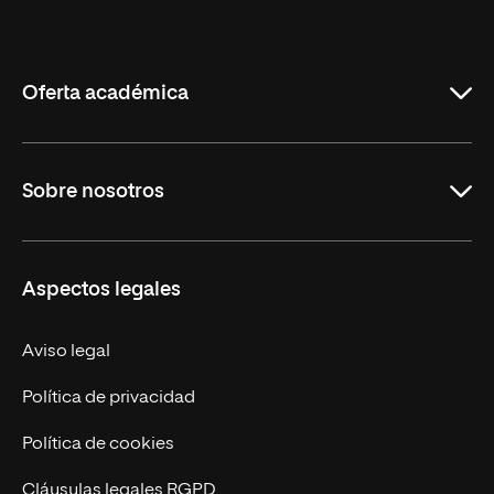
Internacional
de
La
Rioja
Oferta académica
Maestrías
Sobre nosotros
Formación Continua
Carreras
UNIR en Ecuador
Aspectos legales
Trabaja en UNIR
Actualidad
Aviso legal
Contáctanos
Política de privacidad
Política de cookies
Cláusulas legales RGPD