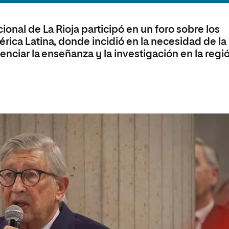
 Universitaria en Energías Renovables
Universitaria en Ingeniería del Software y
ional de La Rioja participó en un foro sobre los
 Informáticos
rica Latina, donde incidió en la necesidad de la
 Universitaria en Ciberseguridad
enciar la enseñanza y la investigación en la regi