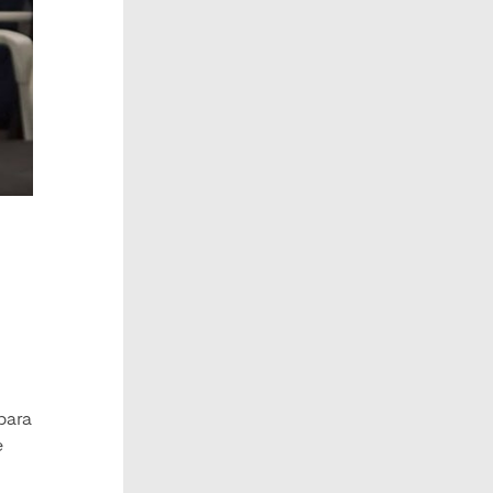
 para
e