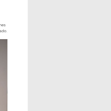
enes
ado.