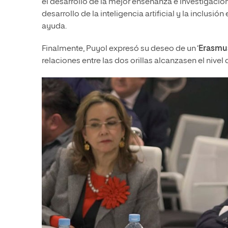
el desarrollo de la mejor enseñanza e investigación
desarrollo de la inteligencia artificial y la inclus
ayuda.
Finalmente, Puyol expresó su deseo de un ‘
Erasmu
relaciones entre las dos orillas alcanzasen el nivel 