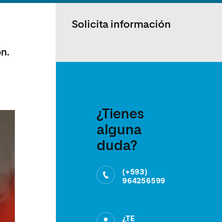
Solicita información
ón.
¿Tienes
alguna
duda?
(+593)
964256599
¿TE