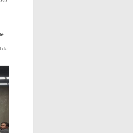
íses
de
l de