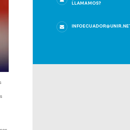
LLAMAMOS?
INFOECUADOR@UNIR.NE
s
es