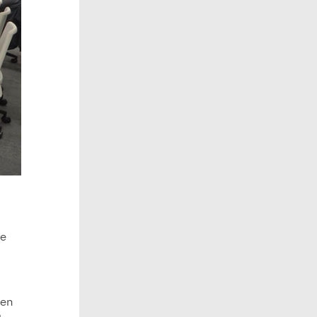
de
 en