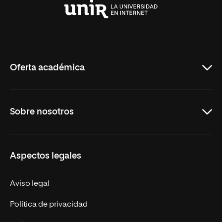
Universidad
Internacional
de
La
Rioja
Oferta académica
Maestrías
Sobre nosotros
Formación Continua
Carreras
UNIR en Ecuador
Aspectos legales
Trabaja en UNIR
Actualidad
Aviso legal
Contáctanos
Política de privacidad