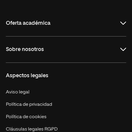
Internacional
de
La
Rioja
Oferta académica
Maestrías
Sobre nosotros
Formación Continua
Carreras
UNIR en Ecuador
Aspectos legales
Trabaja en UNIR
Actualidad
Aviso legal
Contáctanos
Política de privacidad
Política de cookies
Cláusulas legales RGPD