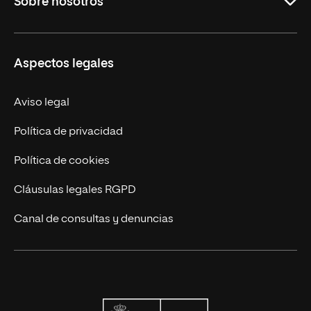
Sobre nosotros
Formación Continua
Carreras
UNIR en Ecuador
Aspectos legales
Trabaja en UNIR
Actualidad
Aviso legal
Contáctanos
Política de privacidad
Política de cookies
Cláusulas legales RGPD
Canal de consultas y denuncias