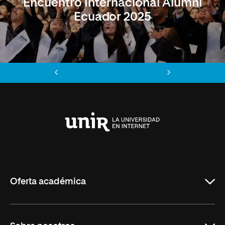
Encuentro Internacional Alumni
Ecuador 2025
Anterior
Siguiente
Universidad
Internacional
de
La
Rioja
Oferta académica
Maestrías