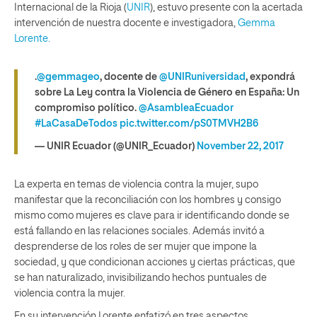
Internacional de la Rioja (
UNIR
), estuvo presente con la acertada
intervención de nuestra docente e investigadora,
Gemma
Lorente.
.
@gemmageo
, docente de
@UNIRuniversidad
, expondrá
sobre La Ley contra la Violencia de Género en España: Un
compromiso político.
@AsambleaEcuador
#LaCasaDeTodos
pic.twitter.com/pS0TMVH2B6
— UNIR Ecuador (@UNIR_Ecuador)
November 22, 2017
La experta en temas de violencia contra la mujer, supo
manifestar que la reconciliación con los hombres y consigo
mismo como mujeres es clave para ir identificando donde se
está fallando en las relaciones sociales. Además invitó a
desprenderse de los roles de ser mujer que impone la
sociedad, y que condicionan acciones y ciertas prácticas, que
se han naturalizado, invisibilizando hechos puntuales de
violencia contra la mujer.
En su intervención Lorente enfatizó en tres aspectos