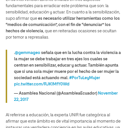
fundamentales para erradicar este problema que son: la
sensibilidad, educación y actuar. En cuanto a la sensibilización,
supo afirmar que
es necesario utilizar herramientas como los
“medios de comunicación”, con el fin de “denunciar” los
hechos de violencia
, que en reiteradas ocasiones se ocultan
por temor a represalias.
.
@gemmageo
señala que en la lucha contra la violencia a
la mujer se debe trabajar en tres ejes los cuales se
centran en sensibilizar, educar y actuar. También apunta
que si una sola mujer muere por el hecho de ser mujer la
sociedad está actuando mal.
#PorTuLeyMujer
pic.twitter.com/RJK1MfY0Wd
— Asamblea Nacional (@AsambleaEcuador)
November
22, 2017
Al referirse a educación, la experta UNIR fue categórica al
afirmar que este ámbito es de vital importancia al momento de
instaurar una verdadera conciencia en las aulas educativas, ya