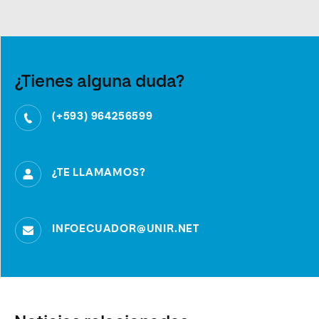
¿Tienes alguna duda?
(+593) 964256599
¿TE LLAMAMOS?
INFOECUADOR@UNIR.NET