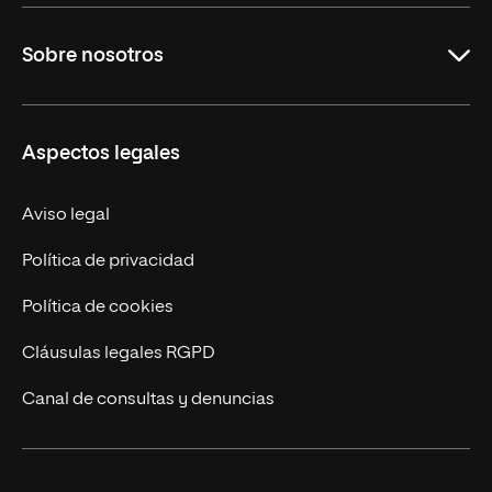
Maestrías
Sobre nosotros
Formación Continua
Carreras
UNIR en Ecuador
Aspectos legales
Trabaja en UNIR
Actualidad
Aviso legal
Contáctanos
Política de privacidad
Política de cookies
Cláusulas legales RGPD
Canal de consultas y denuncias