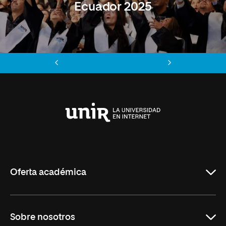
Ecuador 2025
Anterior
Siguiente
Universidad
Internacional
de
La
Rioja
Oferta académica
Maestrías
Sobre nosotros
Formación Continua