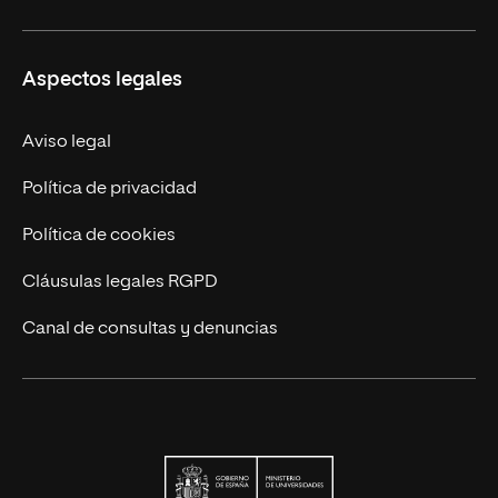
Carreras
UNIR en Ecuador
Aspectos legales
Trabaja en UNIR
Actualidad
Aviso legal
Contáctanos
Política de privacidad
Política de cookies
Cláusulas legales RGPD
Canal de consultas y denuncias