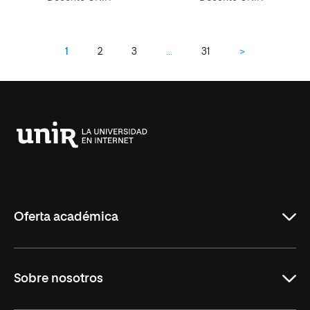
1
2
3
…
31
>
Universidad
Internacional
de
La
Rioja
Oferta académica
Maestrías
Sobre nosotros
Formación Continua