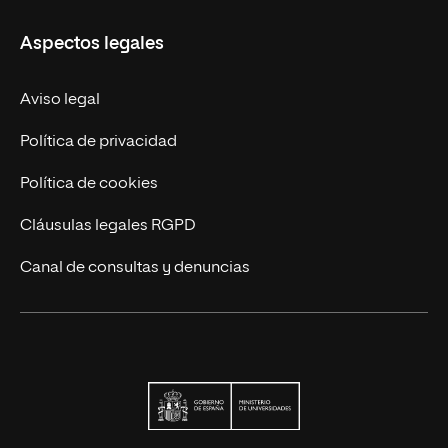
Carreras
UNIR en Ecuador
Aspectos legales
Trabaja en UNIR
Actualidad
Aviso legal
Contáctanos
Política de privacidad
Política de cookies
Cláusulas legales RGPD
Canal de consultas y denuncias