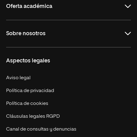
Oferta académica
Maestrías
Sobre nosotros
Formación Continua
Carreras
UNIR en Ecuador
Aspectos legales
Trabaja en UNIR
Actualidad
Aviso legal
Contáctanos
Política de privacidad
Política de cookies
Cláusulas legales RGPD
Canal de consultas y denuncias