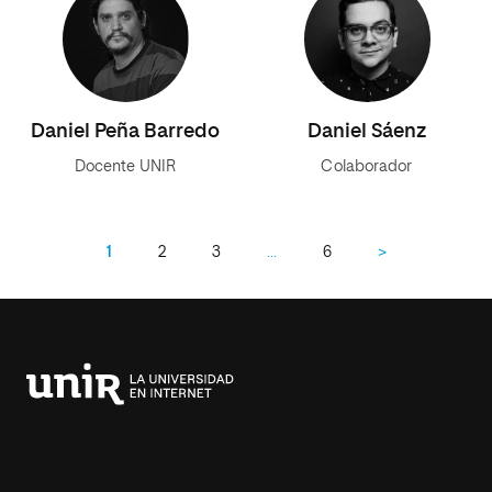
Daniel Peña Barredo
Daniel Sáenz
Docente UNIR
Colaborador
1
2
3
…
6
>
Universidad
Internacional
de
La
Rioja