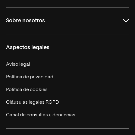
Maestrías
Sobre nosotros
Formación Continua
Carreras
UNIR en Ecuador
Aspectos legales
Trabaja en UNIR
Actualidad
Aviso legal
Contáctanos
Política de privacidad
Política de cookies
Cláusulas legales RGPD
Canal de consultas y denuncias