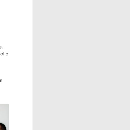
s.
ollo
ón