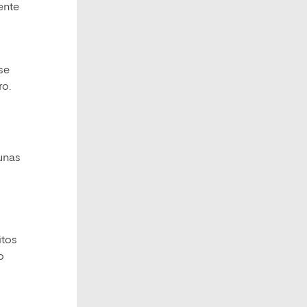
ente
se
ro.
gunas
itos
o