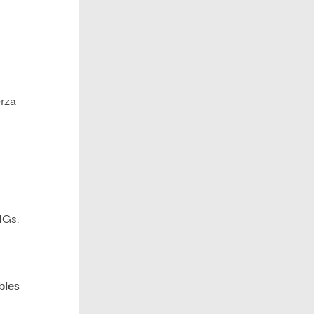
erza
NGs.
bles