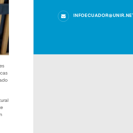
INFOECUADOR@UNIR.NE
les
icas
iado
ural
te
n