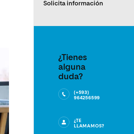
Solicita información
¿Tienes
alguna
duda?
(+593)
964256599
¿TE
LLAMAMOS?