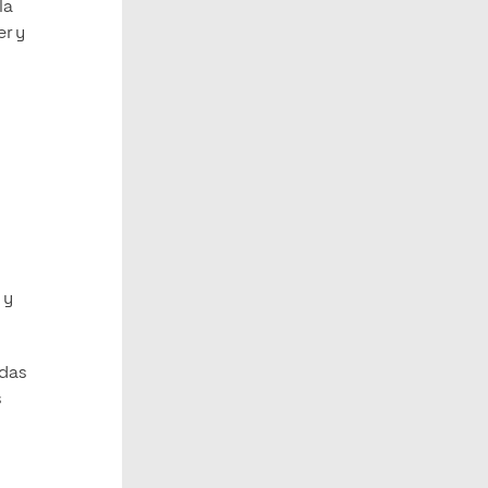
la
er y
 y
adas
s