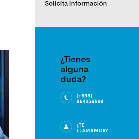
Solicita información
¿Tienes
alguna
duda?
(+593)
964256599
¿TE
LLAMAMOS?