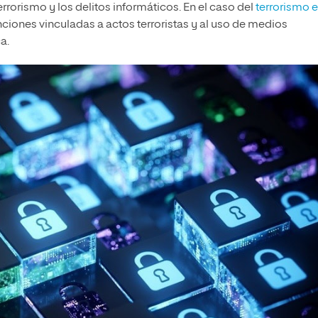
errorismo y los delitos informáticos. En el caso del
terrorismo 
nciones vinculadas a actos terroristas y al uso de medios
a.