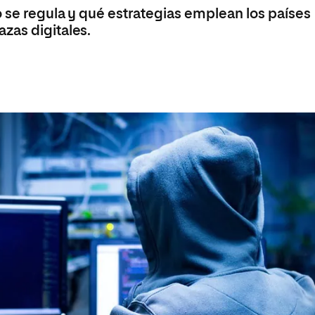
 Universitaria en Energías Renovables
o se regula y qué estrategias emplean los países
zas digitales.
Universitaria en Ingeniería del Software y
 Informáticos
 Universitaria en Ciberseguridad