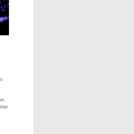
es
uo,
star