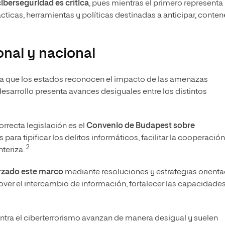
 ciberseguridad es crítica
, pues mientras el primero representa 
ticas, herramientas y políticas destinadas a anticipar, conten
onal y nacional
 que los estados reconocen el impacto de las amenazas
desarrollo presenta avances desiguales entre los distintos
orrecta legislación es el
Convenio de Budapest sobre
 para tipificar los delitos informáticos, facilitar la cooperación
2
teriza.
orzado este marco
mediante resoluciones y estrategias orient
mover el intercambio de información, fortalecer las capacidade
ontra el ciberterrorismo avanzan de manera desigual y suelen