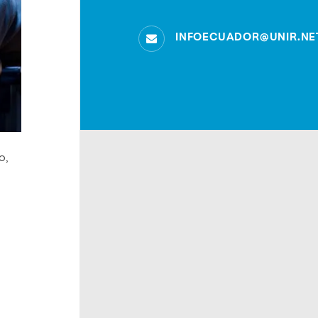
INFOECUADOR@UNIR.NE
o,