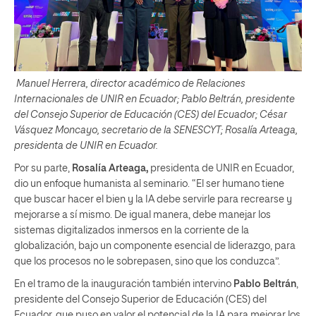
Manuel Herrera, director académico de Relaciones
Internacionales de UNIR en Ecuador; Pablo Beltrán, presidente
del Consejo Superior de Educación (CES) del Ecuador; César
Vásquez Moncayo, secretario de la SENESCYT; Rosalía Arteaga,
presidenta de UNIR en Ecuador.
Por su parte,
Rosalía Arteaga,
presidenta de UNIR en Ecuador,
dio un enfoque humanista al seminario. “El ser humano tiene
que buscar hacer el bien y la IA debe servirle para recrearse y
mejorarse a sí mismo. De igual manera, debe manejar los
sistemas digitalizados inmersos en la corriente de la
globalización, bajo un componente esencial de liderazgo, para
que los procesos no le sobrepasen, sino que los conduzca”.
En el tramo de la inauguración también intervino
Pablo Beltrán
,
presidente del Consejo Superior de Educación (CES) del
Ecuador, que puso en valor el potencial de la IA para mejorar los