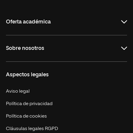
Internacional
de
La
Rioja
Oferta académica
Maestrías
Sobre nosotros
Formación Continua
Carreras
UNIR en Ecuador
Aspectos legales
Trabaja en UNIR
Actualidad
Aviso legal
Contáctanos
Política de privacidad
Política de cookies
Cláusulas legales RGPD