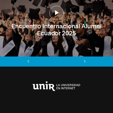
Encuentro Internacional Alumni
Ecuador 2025
Anterior
Siguiente
Universidad
Internacional
de
La
Rioja