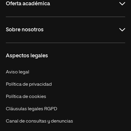
Oferta académica
Maestrías
Sobre nosotros
Formación Continua
Carreras
UNIR en Ecuador
Aspectos legales
Trabaja en UNIR
Actualidad
Aviso legal
Contáctanos
Política de privacidad
Política de cookies
Cláusulas legales RGPD
Canal de consultas y denuncias