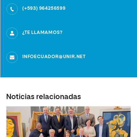
(+593) 964256599
¿TE LLAMAMOS?
INFOECUADOR@UNIR.NET
Noticias relacionadas