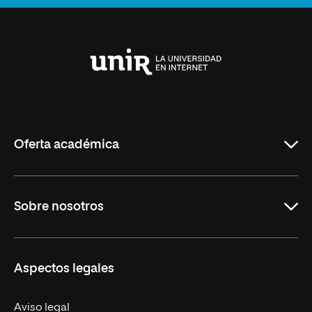
Anterior
Siguiente
Universidad
Internacional
de
La
Rioja
Oferta académica
Maestrías
Sobre nosotros
Formación Continua
Carreras
UNIR en Ecuador
Aspectos legales
Trabaja en UNIR
Actualidad
Aviso legal