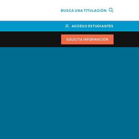
BUSCA UNA TITULACIÓN
ACCESO ESTUDIANTES
SOLICITA INFORMACIÓN
cimiento
iversitarias y ayudas
IR