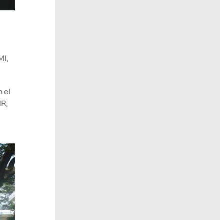
MI,
 el
IR,