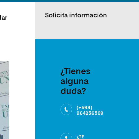
Solicita información
dar
¿Tienes
alguna
duda?
(+593)
964256599
¿TE