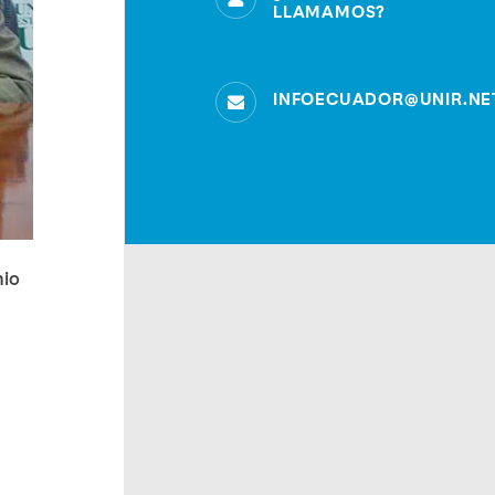
LLAMAMOS?
INFOECUADOR@UNIR.NE
nio