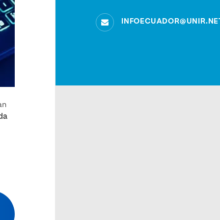
INFOECUADOR@UNIR.NE
an
 da