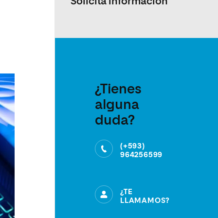
Solicita información
¿Tienes
alguna
duda?
(+593)
964256599
¿TE
LLAMAMOS?