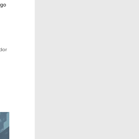
rgo
ador