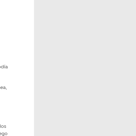
odía
ea,
los
uego