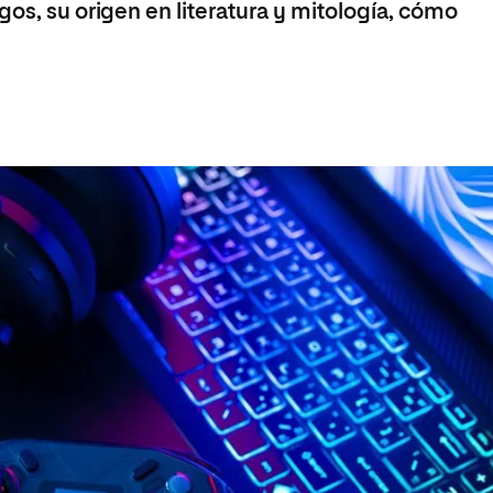
gos, su origen en literatura y mitología, cómo
 Universitaria en Energías Renovables
Universitaria en Ingeniería del Software y
 Informáticos
 Universitaria en Ciberseguridad