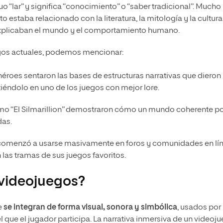
o “lar” y significa “conocimiento” o “saber tradicional”. Mucho
 estaba relacionado con la literatura, la mitología y la cultura
e explicaban el mundo y el comportamiento humano.
uegos actuales, podemos mencionar:
héroes sentaron las bases de estructuras narrativas que dieron
iéndolo en uno de los juegos con mejor lore.
o “El Silmarillion” demostraron cómo un mundo coherente p
das.
” comenzó a usarse masivamente en foros y comunidades en lín
las tramas de sus juegos favoritos.
 videojuegos?
e
se integran de forma visual, sonora y simbólica
, usados por 
 que el jugador participa. La narrativa inmersiva de un videoj