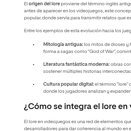
El
origen del lore
proviene del término inglés antigu
antes de aparecer en los videojuegos, este concepto
popular, donde servía para transmitir relatos qu
Entre los ejemplos de esta evolución hacia los j
Mitología antigua:
los mitos de dioses y 
forma a sagas como “God of War”, convirt
Literatura fantástica moderna:
obras com
sostener múltiples historias interconecta
Cultura popular digital:
el término “lore
donde los jugadores analizan y expanden 
¿Cómo se integra el lore en
El lore en videojuegos es una red de elementos qu
desarrolladores para dar coherencia al mundo en el