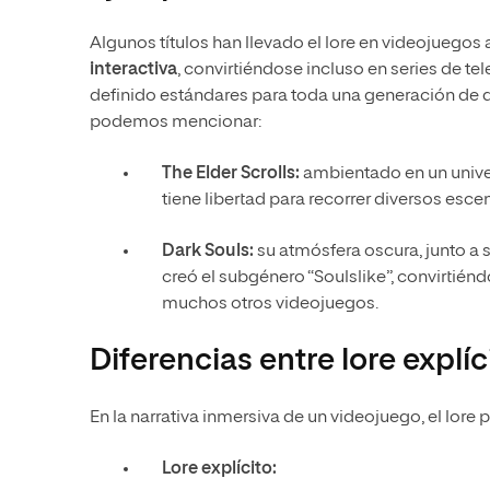
Algunos títulos han llevado el lore en videojuegos 
interactiva
, convirtiéndose incluso en series de te
definido estándares para toda una generación de de
podemos mencionar:
The Elder Scrolls:
ambientado en un univers
tiene libertad para recorrer diversos esce
Dark Souls:
su atmósfera oscura, junto a s
creó el subgénero “Soulslike”, convirtién
muchos otros videojuegos.
Diferencias entre lore explíc
En la narrativa inmersiva de un videojuego, el lore
Lore explícito: