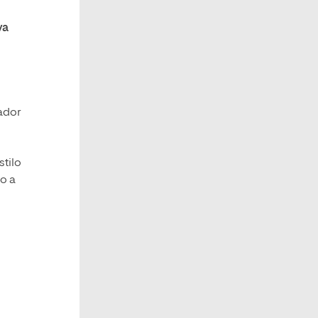
va
gador
stilo
o a