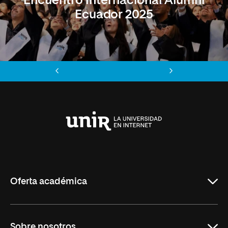
Encuentro Internacional Alumni
Ecuador 2025
Anterior
Siguiente
Universidad
Internacional
de
La
Rioja
Oferta académica
Maestrías
Sobre nosotros