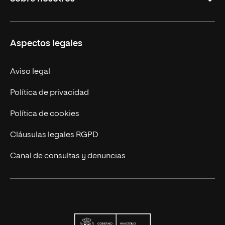
Formación Continua
Carreras
UNIR en Ecuador
Aspectos legales
Trabaja en UNIR
Actualidad
Aviso legal
Contáctanos
Política de privacidad
Política de cookies
Cláusulas legales RGPD
Canal de consultas y denuncias